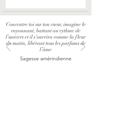
Concentre toi sur ton cœur, imagine le
rayonnant, battant au rythme de
l’univers et il s’ouvrira comme la fleur
du matin, libérant tous les parfums de
l’âme
Sagesse amérindienne
Interprète Animalier Certifié
par l'École de la Conscience
de Fabienne Maillefer